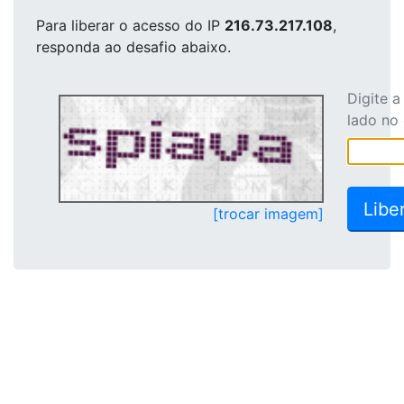
Para liberar o acesso
do IP
216.73.217.108
,
responda ao desafio abaixo.
Digite 
lado no
[trocar imagem]