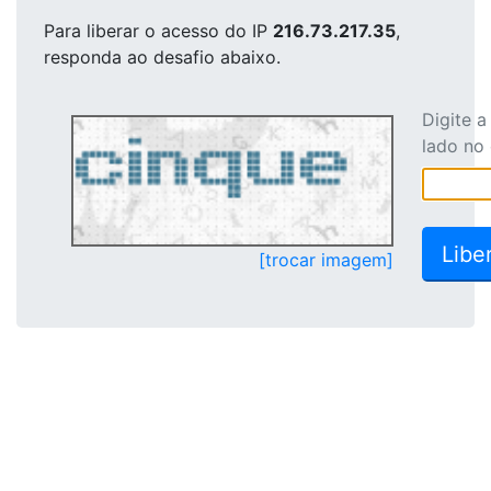
Para liberar o acesso
do IP
216.73.217.35
,
responda ao desafio abaixo.
Digite 
lado no
[trocar imagem]